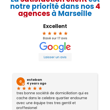
notre priorité dans nos
4
agences
à Marseille
Excellent
star
star
star
star
star
Basé sur
17
avis
Laisser un avis
esteban
4 years ago
star
star
star
star
star
sta
tres bonne société de domiciliation qui es
Se
cache dans le celebre quartier endoume
r
avec une équipe tres tres gentil et
sé
proffesionel
ré