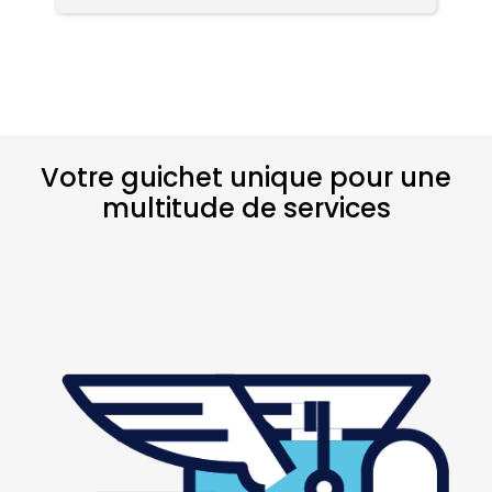
tr
p
Votre guichet unique pour une
multitude de services