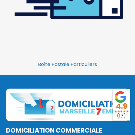
Boîte Postale Particuliers
4.9
star
star
star
star
star
(17)
DOMICILIATION COMMERCIALE