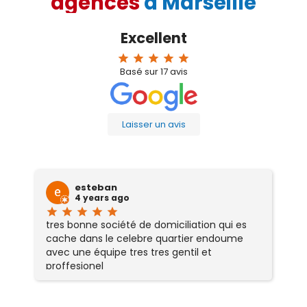
agences
à Marseille
Excellent
star
star
star
star
star
Basé sur
17
avis
Laisser un avis
esteban
4 years ago
star
star
star
star
star
sta
tres bonne société de domiciliation qui es
Se
cache dans le celebre quartier endoume
r
avec une équipe tres tres gentil et
sé
proffesionel
ré
tr
p