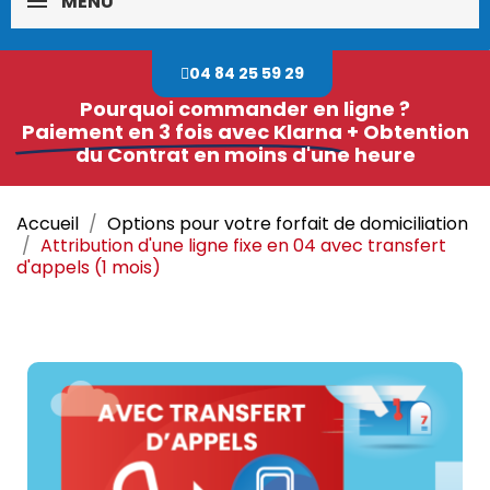
MENU
04 84 25 59 29
Pourquoi commander en ligne ?
Paiement en 3 fois avec Klarna
+ Obtention
du Contrat en moins d'une heure
Accueil
Options pour votre forfait de domiciliation
Attribution d'une ligne fixe en 04 avec transfert
d'appels (1 mois)