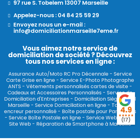
97 rue S. Tobelem 13007 Marseille
Appelez-nous : 04 84 25 59 29
Envoyez nous un e-mail :
info@domiciliationmarseille7eme.fr
Vous aimez notre service de
domiciliation de société ? Découvrez
tous nos services en ligne :​
Assurance Auto/Moto RC Pro Décennale
-
Service
Carte Grise en ligne
-
Service E-Photo Photographe
ANTS
-
Vêtements personnalisés cartes de visite
-
Cadeaux et Accessoires Personnalisés
-
Service de
Domiciliation d'Entreprises
-
Domiciliation Siège Social
Marseille
-
Service Domiciliation en ligne
-
Tampon
4.9
encreur personnalisé
-
Boîte postale pour Particuliers
star
star
star
star
star
-
Service Boîte Postale en ligne
-
Service Webmaster
(17)
Site Web
-
Réparation de Smartphone à Marseille