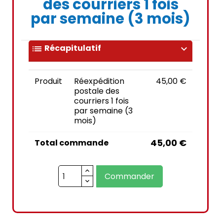
des courriers 1 fois
par semaine (3 mois)
Récapitulatif
list
expand_more
Produit
Réexpédition
45,00 €
postale des
courriers 1 fois
par semaine (3
mois)
45,00 €
Total commande
Commander