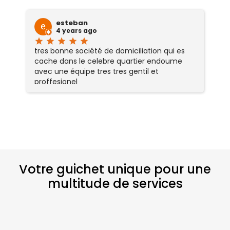
esteban
4 years ago
star
star
star
star
star
sta
tres bonne société de domiciliation qui es
Se
cache dans le celebre quartier endoume
r
avec une équipe tres tres gentil et
sé
proffesionel
ré
tr
p
Votre guichet unique pour une
multitude de services