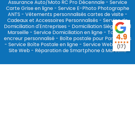
Assurance Auto/Moto RC Pro Décennale
-
Service
Carte Grise en ligne
-
Service E-Photo Photographe
ANTS
-
Vêtements personnalisés cartes de visite
-
Cadeaux et Accessoires Personnalisés
-
Service de
Domiciliation d'Entreprises
-
Domiciliation Siège Social
Marseille
-
Service Domiciliation en ligne
-
Tampon
4.9
encreur personnalisé
-
Boîte postale pour Particuliers
star
star
star
star
star
-
Service Boîte Postale en ligne
-
Service Webmaster
(17)
Site Web
-
Réparation de Smartphone à Marseille