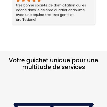
star
star
star
star
star
sta
tres bonne société de domiciliation qui es
Se
cache dans le celebre quartier endoume
r
avec une équipe tres tres gentil et
sé
proffesionel
ré
tr
p
Votre guichet unique pour une
multitude de services