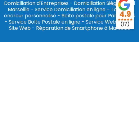
Domiciliation d'Entreprises
-
Domiciliation Siège Social
Marseille
-
Service Domiciliation en ligne
-
Tampon
4.9
encreur personnalisé
-
Boîte postale pour Particuliers
star
star
star
star
star
-
Service Boîte Postale en ligne
-
Service Webmaster
(17)
Site Web
-
Réparation de Smartphone à Marseille