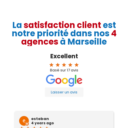
La
satisfaction client
est
notre priorité dans nos
4
agences
à Marseille
Excellent
star
star
star
star
star
Basé sur
17
avis
Laisser un avis
esteban
4 years ago